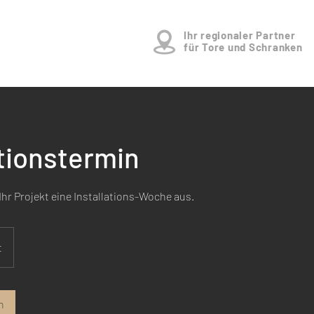
Ihr regionaler Partner
für Tore und Schranken
ationstermin
Ihr Projekt eine Installations-Woche aus.
t
n