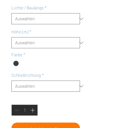
Lichte / Baulänge
*
Höhe [m]
*
Farbe
*
Schließrichtung
*
Anzahl
*