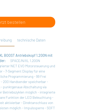
etzt bestellen
reibung
technische Daten
XL BOOST Antriebskopf 1.200N mit
nder:
SPACE/N/XL 1.200N
grierter NET EVO Motorsteuerung und
 - 7-Segment Display für eine
tliche Programmierung - 99 Frei
r - 200 Handsender speicherbar -
g - punktgenaue Abschaltung via
 Betriebszyklen möglich - integrierte
llbare Funktion der LED Beleuchtung -
it aktivierbar - Direktanschluss von
eisten möglich - Impulssperre - SOFT