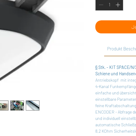
J
Produkt Besch
6
Stk. - KIT SPACE/N/
Schiene und Handse
Antriebskopf mit inte
4-Kanal Funkempfänger
einfache und übersich
einstellbare Paramete
feine Kraftabschaltun
ENCODER - Abfrage der
und individuell einste
riebskopf 1.200N mit NET EVO Steuerung,
automatische Schließze
8,2 KOhm Sicherheitsl