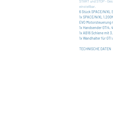
START und STOP - Gesch
einstellbar.
6 Stück SPACE/N/XL S
1x SPACE/N/XL 1.200N 
EVO Motorsteuerung m
1x Handsender GTI4, 
1x AB16 Schiene mit 
1x Wandhalter für GTI 
TECHNISCHE DATEN
DOWNLOADS
AGB
IMPRESSUM
DATENSCHUTZ
FAQ