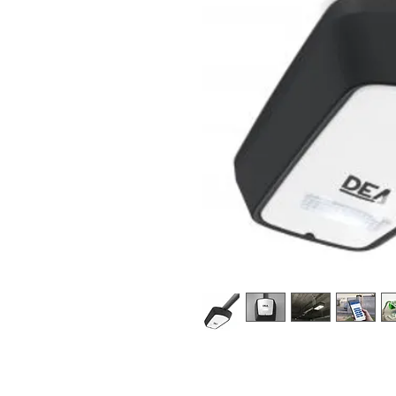
6 - Stk. - KIT SPACE/N/XL mit Ant
Schiene und Handsender